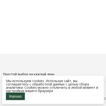
Простой выбор на каждый день
Мы используем cookies. Используя сайт, вы
соглашаетесь с обработкой данных с целью сбора
Контакты
аналитики. Cookies можно отключить в любой момент в
настройках вашего браузера
Телефон
8 (000) 000-00-00
Хорошо
© Muted.
Оплата
Доставка
Правила возврата
Реквизиты
Оферта
Эл. почта
info@thevenik.ru