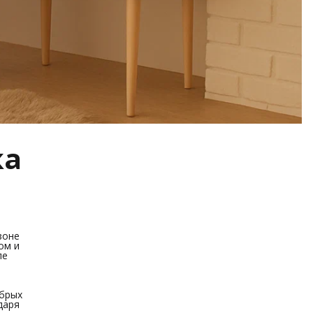
ка
зоне
ом и
ле
обрых
даря